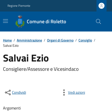
Regione Piemonte
Comune di Roletto
Home
/
Amministrazione
/
Organi di Governo
/
Consiglio
/
Salvai Ezio
Salvai Ezio
Consigliere/Assessore e Vicesindaco
Condividi
Vedi azioni
Argomenti