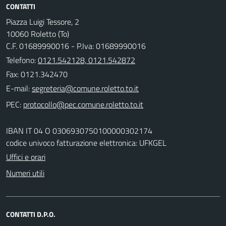
CONTATTI
Piazza Luigi Tessore, 2
10060 Roletto (To)
C.F. 01689990016 - P.Iva: 01689990016
Telefono:
0121.542128, 0121.542872
Fax: 0121.342470
E-mail:
PEC:
IBAN IT 04 O 0306930750100000302174
codice univoco fatturazione elettronica: UFKGEL
Uffici e orari
Numeri utili
CONTATTI D.P.O.