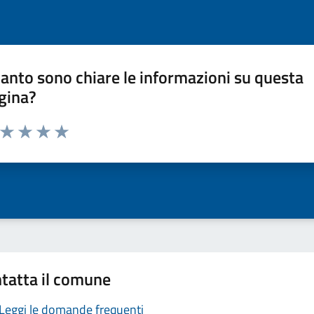
anto sono chiare le informazioni su questa
gina?
a da 1 a 5 stelle la pagina
ta 1 stelle su 5
Valuta 2 stelle su 5
Valuta 3 stelle su 5
Valuta 4 stelle su 5
Valuta 5 stelle su 5
tatta il comune
Leggi le domande frequenti