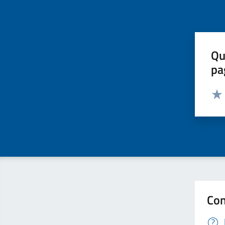
Qu
pa
Valut
Valu
Con