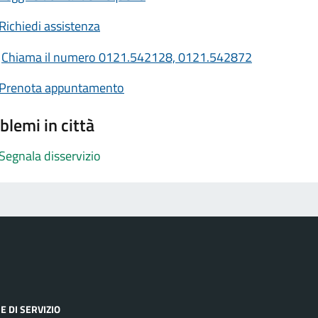
Richiedi assistenza
Chiama il numero 0121.542128, 0121.542872
Prenota appuntamento
blemi in città
Segnala disservizio
E DI SERVIZIO