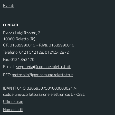
Eventi
CONTATTI
Piazza Luigi Tessore, 2
10060 Roletto (To)
C.F. 01689990016 - P.Iva: 01689990016
Telefono:
0121.542128, 0121.542872
Fax: 0121.342470
E-mail:
PEC:
IBAN IT 04 O 0306930750100000302174
codice univoco fatturazione elettronica: UFKGEL
Uffici e orari
Numeri utili