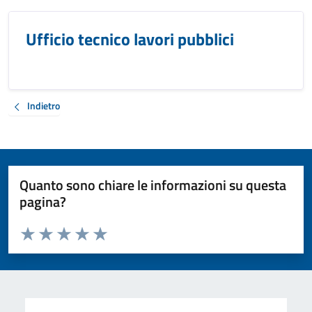
Ufficio tecnico lavori pubblici
Indietro
Quanto sono chiare le informazioni su questa
pagina?
Valuta da 1 a 5 stelle la pagina
Valuta 1 stelle su 5
Valuta 2 stelle su 5
Valuta 3 stelle su 5
Valuta 4 stelle su 5
Valuta 5 stelle su 5