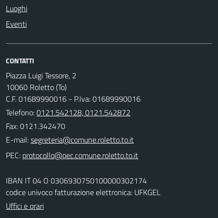
Luoghi
Eventi
CONTATTI
Piazza Luigi Tessore, 2
10060 Roletto (To)
C.F. 01689990016 - P.Iva: 01689990016
Telefono:
0121.542128, 0121.542872
Fax: 0121.342470
E-mail:
PEC:
IBAN IT 04 O 0306930750100000302174
codice univoco fatturazione elettronica: UFKGEL
Uffici e orari