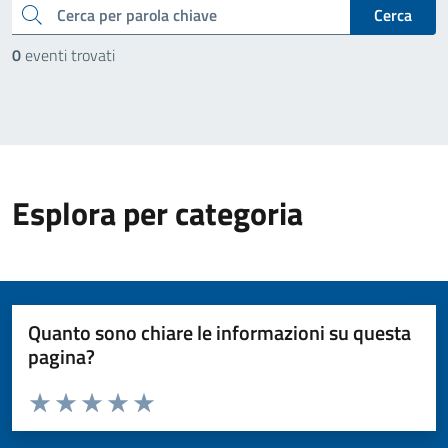
cerca
Cerca
0
eventi trovati
Esplora per categoria
Quanto sono chiare le informazioni su questa
pagina?
Valuta da 1 a 5 stelle la pagina
Valuta 1 stelle su 5
Valuta 2 stelle su 5
Valuta 3 stelle su 5
Valuta 4 stelle su 5
Valuta 5 stelle su 5