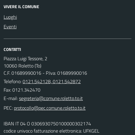
VIVERE IL COMUNE
Luoghi
Eventi
CONTATTI
Piazza Luigi Tessore, 2
10060 Roletto (To)
C.F. 01689990016 - P.Iva: 01689990016
Telefono:
0121.542128, 0121.542872
Fax: 0121.342470
E-mail:
PEC:
IBAN IT 04 O 0306930750100000302174
codice univoco fatturazione elettronica: UFKGEL