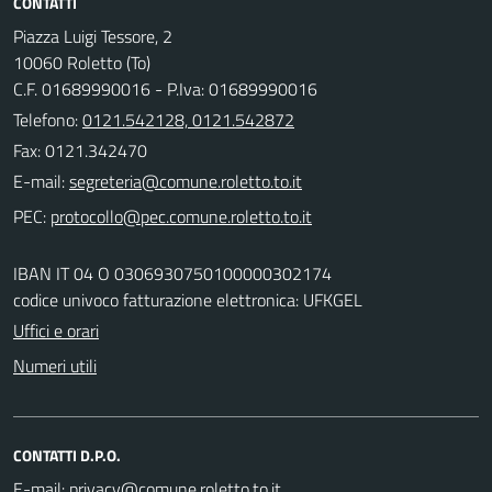
CONTATTI
Piazza Luigi Tessore, 2
10060 Roletto (To)
C.F. 01689990016 - P.Iva: 01689990016
Telefono:
0121.542128, 0121.542872
Fax: 0121.342470
E-mail:
PEC:
IBAN IT 04 O 0306930750100000302174
codice univoco fatturazione elettronica: UFKGEL
Uffici e orari
Numeri utili
CONTATTI D.P.O.
E-mail: