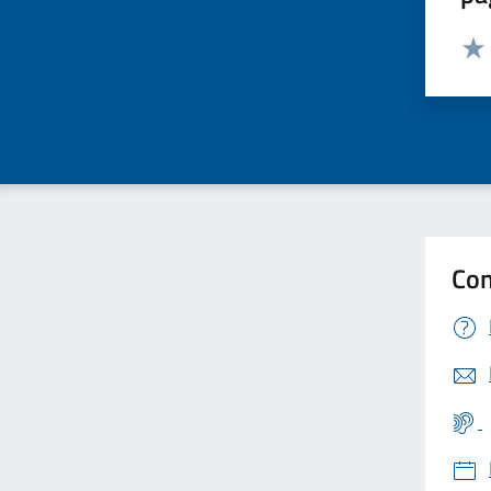
Valut
Valu
Con