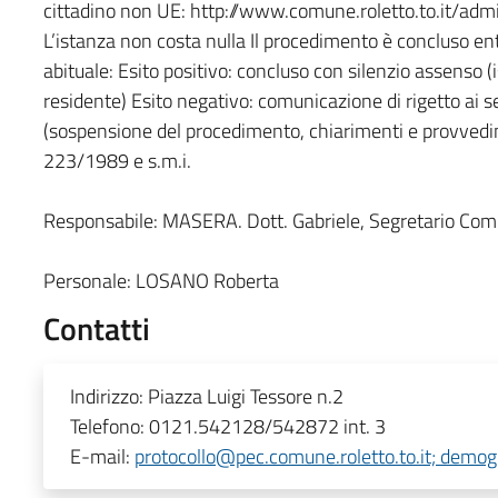
cittadino non UE: http://www.comune.roletto.to.it/ad
L’istanza non costa nulla Il procedimento è concluso en
abituale: Esito positivo: concluso con silenzio assenso (
residente) Esito negativo: comunicazione di rigetto ai s
(sospensione del procedimento, chiarimenti e provvedim
223/1989 e s.m.i.
Responsabile:
MASERA. Dott. Gabriele, Segretario Com
Personale:
LOSANO Roberta
Contatti
Indirizzo:
Piazza Luigi Tessore n.2
Telefono:
0121.542128/542872 int. 3
E-mail:
protocollo@pec.comune.roletto.to.it; demog