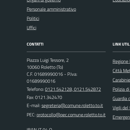
Personale amministrativo
Politici
Uffici
CONTATTI
LINK UTIL
Piazza Luigi Tessore, 2
Regione
10060 Roletto (To)
Città Met
C.F. 01689990016 - P.Iva:
Carabinie
01689990016
Telefono:
0121.542128, 0121.542872
Polizia d
Fax: 0121.342470
Guardia d
E-mail:
Vigili del
PEC:
Emergenz
IBAN IT 04 O