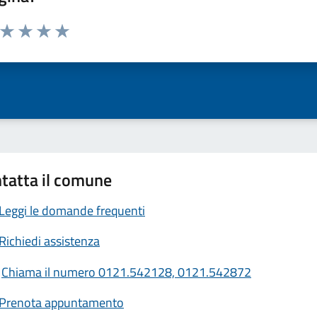
a da 1 a 5 stelle la pagina
ta 1 stelle su 5
Valuta 2 stelle su 5
Valuta 3 stelle su 5
Valuta 4 stelle su 5
Valuta 5 stelle su 5
tatta il comune
Leggi le domande frequenti
Richiedi assistenza
Chiama il numero 0121.542128, 0121.542872
Prenota appuntamento