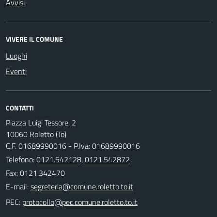
Avvisi
VIVERE IL COMUNE
Luoghi
Eventi
CONTATTI
Piazza Luigi Tessore, 2
10060 Roletto (To)
C.F. 01689990016 - P.Iva: 01689990016
Telefono:
0121.542128, 0121.542872
Fax: 0121.342470
E-mail:
PEC: