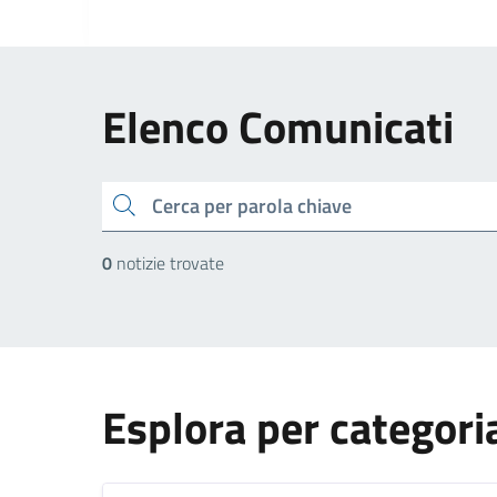
Elenco Comunicati
cerca
0
notizie trovate
Esplora per categori