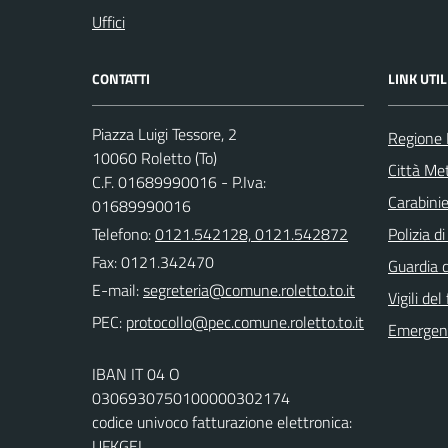
Uffici
CONTATTI
LINK UTIL
Piazza Luigi Tessore, 2
Regione
10060 Roletto (To)
Città Met
C.F. 01689990016 - P.Iva:
Carabinie
01689990016
Telefono:
0121.542128, 0121.542872
Polizia d
Fax: 0121.342470
Guardia d
E-mail:
Vigili del
PEC:
Emergenz
IBAN IT 04 O
0306930750100000302174
codice univoco fatturazione elettronica:
UFKGEL