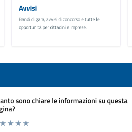
Avvisi
Bandi di gara, avvisi di concorso e tutte le
opportunità per cittadini e imprese.
anto sono chiare le informazioni su questa
gina?
a da 1 a 5 stelle la pagina
ta 1 stelle su 5
Valuta 2 stelle su 5
Valuta 3 stelle su 5
Valuta 4 stelle su 5
Valuta 5 stelle su 5