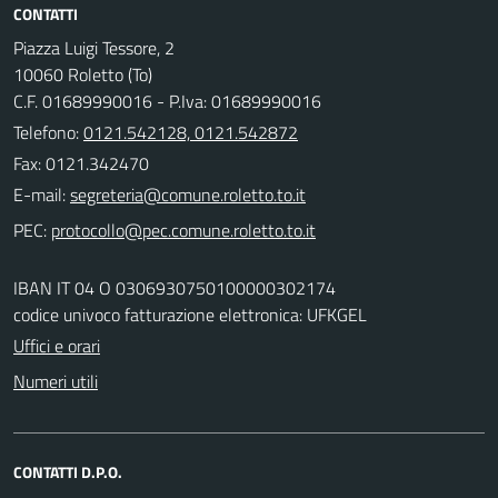
CONTATTI
Piazza Luigi Tessore, 2
10060 Roletto (To)
C.F. 01689990016 - P.Iva: 01689990016
Telefono:
0121.542128, 0121.542872
Fax: 0121.342470
E-mail:
PEC:
IBAN IT 04 O 0306930750100000302174
codice univoco fatturazione elettronica: UFKGEL
Uffici e orari
Numeri utili
CONTATTI D.P.O.