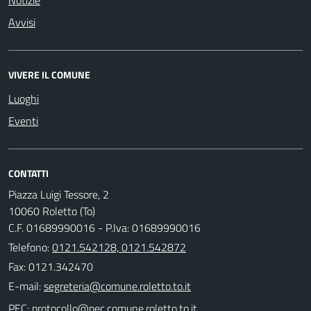
Avvisi
VIVERE IL COMUNE
Luoghi
Eventi
CONTATTI
Piazza Luigi Tessore, 2
10060 Roletto (To)
C.F. 01689990016 - P.Iva: 01689990016
Telefono:
0121.542128, 0121.542872
Fax: 0121.342470
E-mail:
PEC: