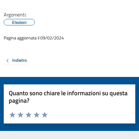
Argomenti:
Elezioni
Pagina aggiornata il 09/02/2024
Indietro
Quanto sono chiare le informazioni su questa
pagina?
Valuta da 1 a 5 stelle la pagina
Valuta 1 stelle su 5
Valuta 2 stelle su 5
Valuta 3 stelle su 5
Valuta 4 stelle su 5
Valuta 5 stelle su 5