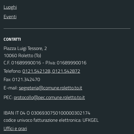
Luoghi
Eventi
CONTATTI
Piazza Luigi Tessore, 2
10060 Roletto (To)
C.F. 01689990016 - P.Iva: 01689990016
Telefono:
0121.542128, 0121.542872
Fax: 0121.342470
E-mail:
PEC:
IBAN IT 04 O 0306930750100000302174
codice univoco fatturazione elettronica: UFKGEL
Uffici e orari